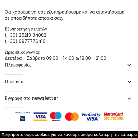
Θα χαρούμε να σας εξυπηρετήσουμε και να απαντήσουμε
σε οποιαδήποτε απορία σας.
Εξυπηρέτηση πελατών
(+30) 25210 34082
(+30) 6977776410
Ώρες επικοινωνίας
Δευτέρα - Σάββατο 09:00 - 14:00 & 18:00 - 21:00
Πληροφορίες
keyboard_arrow_down
Προϊόντα
keyboard_arrow_down
Εγγραφή στο newsletter
keyboard_arrow_down
Χρησιμοποιούμε cookies για να κάνουμε ακόμα καλύτερη την εμπειρία