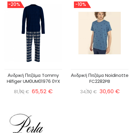
-20%
-10%
Ανδρική Πιτζάμα Tommy
Ανδρική Πιτζάμα Noidinotte
Hilfiger UM0UM01976 0YX
FC2282PB
65,52 €
30,60 €
81,90 €
34,00 €