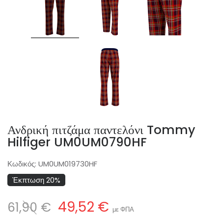
Ανδρική πιτζάμα παντελόνι Tommy
Hilfiger UM0UM0790HF
Κωδικός:
UM0UM019730HF
Έκπτωση 20%
49,52 €
61,90 €
με ΦΠΑ