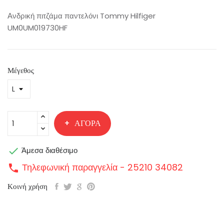
Ανδρική πιτζάμα παντελόνι Tommy Hilfiger
UM0UM019730HF
Μέγεθος
ΑΓΟΡΆ

Άμεσα διαθέσιμο
Τηλεφωνική παραγγελία - 25210 34082
call
Κοινή χρήση