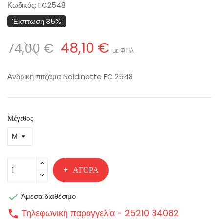
Κωδικός:
FC2548
Έκπτωση 35%
48,10 €
74,00 €
με ΦΠΑ
Ανδρική πιτζάμα Noidinotte FC 2548
Μέγεθος
ΑΓΟΡΆ

Άμεσα διαθέσιμο
Τηλεφωνική παραγγελία - 25210 34082
call