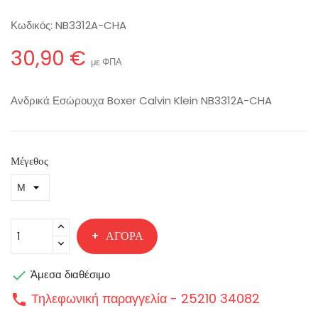
Κωδικός:
NB3312A-CHA
30,90 €
με ΦΠΑ
Ανδρικά Εσώρουχα Boxer Calvin Klein NB3312A-CHA
Μέγεθος
ΑΓΟΡΆ

Άμεσα διαθέσιμο
Τηλεφωνική παραγγελία - 25210 34082
call