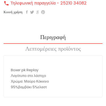
Τηλεφωνική παραγγελία - 25210 34082
call
Κοινή χρήση
Περιγραφή
Λεπτομέρειες προϊόντος
Boxer pk Replay
Λογότυπο στο λάστιχο
Χρώμα: Μαύρο Κόκκινο
95%βαμβάκι 5%ελαστ