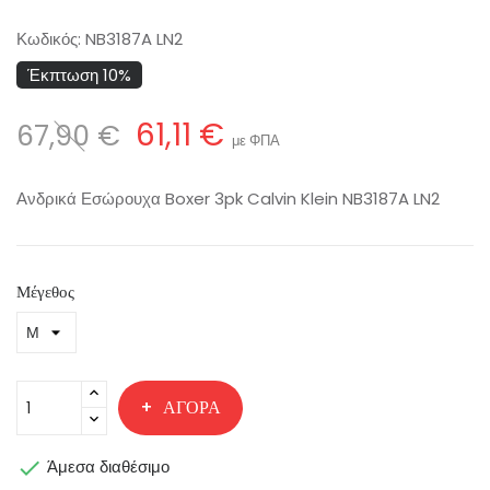
Κωδικός:
NB3187A LN2
Έκπτωση 10%
61,11 €
67,90 €
με ΦΠΑ
Ανδρικά Εσώρουχα Boxer 3pk Calvin Klein NB3187A LN2
Μέγεθος
ΑΓΟΡΆ

Άμεσα διαθέσιμο