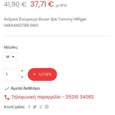
37,71 €
41,90 €
με ΦΠΑ
Ανδρικά Εσώρουχα Boxer 3pk Tommy Hilfiger
UM0UM02768 0W0
Μέγεθος
ΑΓΟΡΆ

Άμεσα διαθέσιμο
Τηλεφωνική παραγγελία - 25210 34082
call
Κοινή χρήση