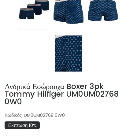
Ανδρικά Εσώρουχα Boxer 3pk
Tommy Hilfiger UM0UM02768
0W0
Κωδικός:
UM0UM02768 0W0
Έκπτωση 10%